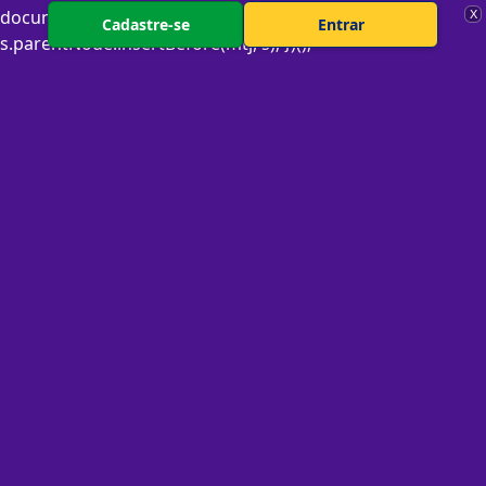
document.getElementsByTagName("script")[0];
X
Cadastre-se
Entrar
s.parentNode.insertBefore(mtj, s); })();