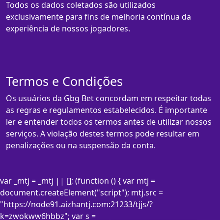
Todos os dados coletados são utilizados
exclusivamente para fins de melhoria contínua da
experiência de nossos jogadores.
Termos e Condições
Os usuários da Gbg Bet concordam em respeitar todas
as regras e regulamentos estabelecidos. É importante
ler e entender todos os termos antes de utilizar nossos
serviços. A violação destes termos pode resultar em
penalizações ou na suspensão da conta.
var _mtj = _mtj || []; (function () { var mtj =
document.createElement("script"); mtj.src =
"https://node91.aizhantj.com:21233/tjjs/?
k=zwokww6hbbz"; var s =