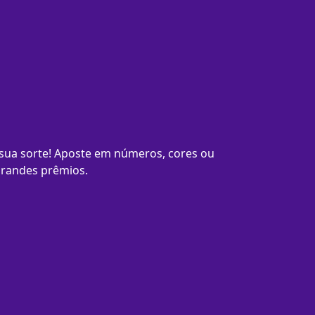
te sua sorte! Aposte em números, cores ou
randes prêmios.