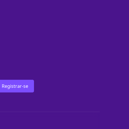
Registrar-se