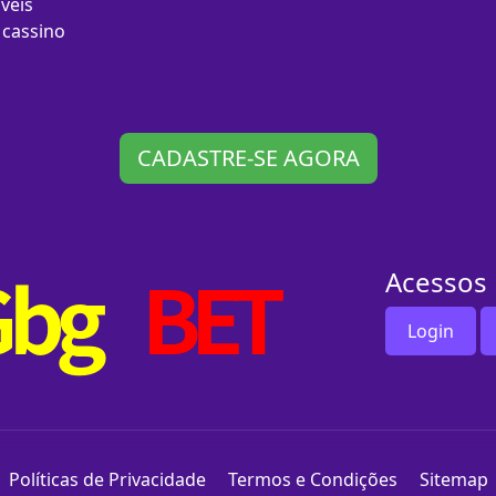
veis
 cassino
CADASTRE-SE AGORA
Acessos
Login
Políticas de Privacidade
Termos e Condições
Sitemap