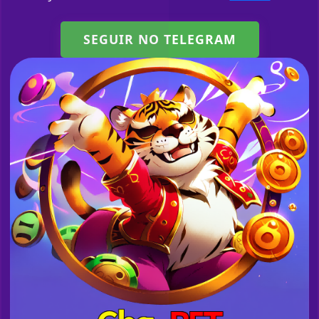
SEGUIR NO TELEGRAM