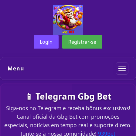
Login
Registrar-se
Menu
📱 Telegram Gbg Bet
Siga-nos no Telegram e receba bônus exclusivos!
Canal oficial da Gbg Bet com promoções
especiais, notícias em tempo real e suporte direto.
Junte-se à nossa comunidade!
939Bet