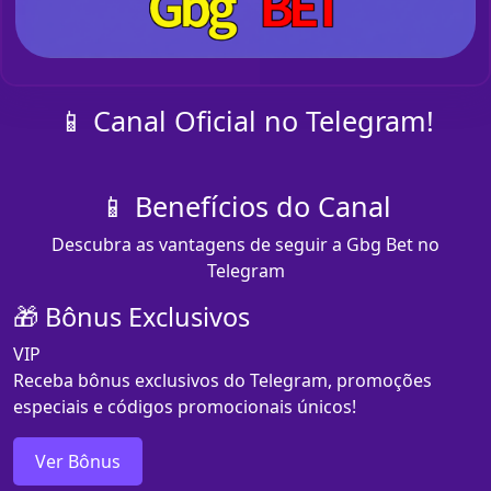
📱 Canal Oficial no Telegram!
📱 Benefícios do Canal
Descubra as vantagens de seguir a Gbg Bet no
Telegram
🎁 Bônus Exclusivos
VIP
Receba bônus exclusivos do Telegram, promoções
especiais e códigos promocionais únicos!
Ver Bônus