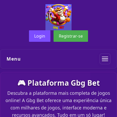
Login
Registrar-se
Menu
🎮 Plataforma Gbg Bet
Descubra a plataforma mais completa de jogos
online! A Gbg Bet oferece uma experiência única
com milhares de jogos, interface moderna e
recursos avançados. Tudo em um só lugar!