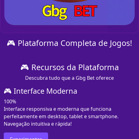
🎮 Plataforma Completa de Jogos!
🎮 Recursos da Plataforma
Descubra tudo que a Gbg Bet oferece
🎮 Interface Moderna
100%
Interface responsiva e moderna que funciona
perfeitamente em desktop, tablet e smartphone.
Navegação intuitiva e rápida!