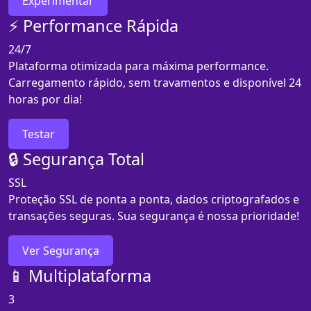
Experimentar
⚡ Performance Rápida
24/7
Plataforma otimizada para máxima performance.
Carregamento rápido, sem travamentos e disponível 24
horas por dia!
Testar
🔒 Segurança Total
SSL
Proteção SSL de ponta a ponta, dados criptografados e
transações seguras. Sua segurança é nossa prioridade!
Ver Segurança
📱 Multiplataforma
3