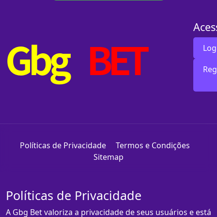
Aces
Log
Reg
Políticas de Privacidade
Termos e Condições
Sitemap
Políticas de Privacidade
A Gbg Bet valoriza a privacidade de seus usuários e está