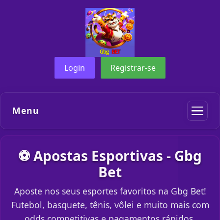
Login
Registrar-se
Menu
⚽ Apostas Esportivas - Gbg
Bet
Aposte nos seus esportes favoritos na Gbg Bet!
Futebol, basquete, tênis, vôlei e muito mais com
odds competitivas e pagamentos rápidos.