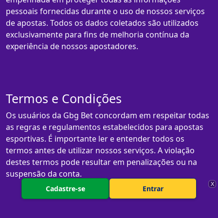
pessoais fornecidas durante o uso de nossos serviços
de apostas. Todos os dados coletados são utilizados
exclusivamente para fins de melhoria contínua da
experiência de nossos apostadores.
Termos e Condições
Os usuários da Gbg Bet concordam em respeitar todas
as regras e regulamentos estabelecidos para apostas
esportivas. É importante ler e entender todos os
termos antes de utilizar nossos serviços. A violação
destes termos pode resultar em penalizações ou na
suspensão da conta.
X
Cadastre-se
Entrar