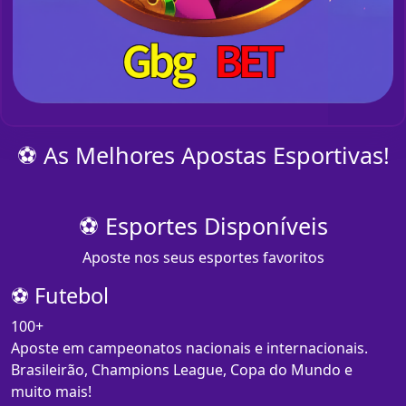
⚽ As Melhores Apostas Esportivas!
⚽ Esportes Disponíveis
Aposte nos seus esportes favoritos
⚽ Futebol
100+
Aposte em campeonatos nacionais e internacionais.
Brasileirão, Champions League, Copa do Mundo e
muito mais!