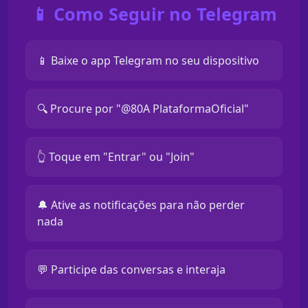
📱 Como Seguir no Telegram
📱 Baixe o app Telegram no seu dispositivo
🔍 Procure por "@80A PlataformaOficial"
👆 Toque em "Entrar" ou "Join"
🔔 Ative as notificações para não perder
nada
💬 Participe das conversas e interaja