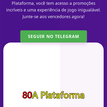
Plataforma, você tem acesso a promoções
incríveis e uma experiência de jogo inigualável.
Junte-se aos vencedores agora!
SEGUIR NO TELEGRAM