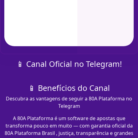
📱 Canal Oficial no Telegram!
📱 Benefícios do Canal
Descubra as vantagens de seguir a 80A Plataforma no
Telegram
A 80A Plataforma é um software de apostas que
transforma pouco em muito — com garantia oficial da
80A Plataforma Brasil , justiça, transparência e grandes