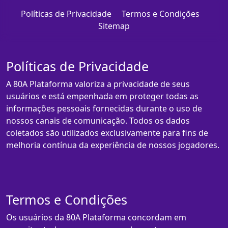
Políticas de Privacidade
Termos e Condições
Sitemap
Políticas de Privacidade
A 80A Plataforma valoriza a privacidade de seus
usuários e está empenhada em proteger todas as
informações pessoais fornecidas durante o uso de
nossos canais de comunicação. Todos os dados
coletados são utilizados exclusivamente para fins de
melhoria contínua da experiência de nossos jogadores.
Termos e Condições
Os usuários da 80A Plataforma concordam em