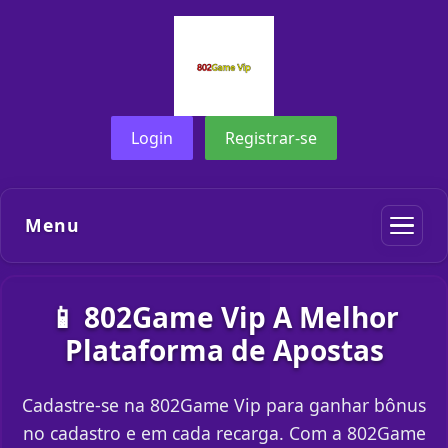
Login
Registrar-se
Menu
📱 802Game Vip A Melhor
Plataforma de Apostas
Cadastre-se na 802Game Vip para ganhar bônus
no cadastro e em cada recarga. Com a 802Game