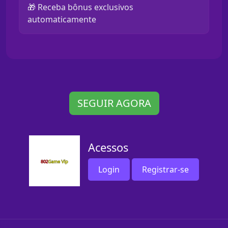
🎁 Receba bônus exclusivos
automaticamente
SEGUIR AGORA
Acessos
Login
Registrar-se