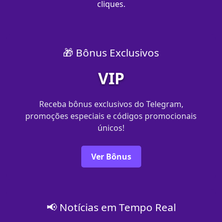
cliques.
🎁 Bônus Exclusivos
VIP
Receba bônus exclusivos do Telegram,
promoções especiais e códigos promocionais
únicos!
Ver Bônus
📢 Notícias em Tempo Real