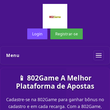
Login
Registrar-se
Menu
📱 802Game A Melhor
Plataforma de Apostas
Cadastre-se na 802Game para ganhar bônus no
cadastro e em cada recarga. Com a 802Game,