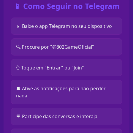
📱 Como Seguir no Telegram
📱 Baixe o app Telegram no seu dispositivo
🔍 Procure por "@802GameOficial"
👆 Toque em "Entrar" ou "Join"
🔔 Ative as notificações para não perder
nada
💬 Participe das conversas e interaja