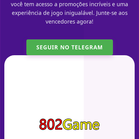
você tem acesso a promoções incríveis e uma
experiência de jogo inigualável. Junte-se aos
vencedores agora!
SEGUIR NO TELEGRAM