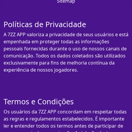
Sitemap
Políticas de Privacidade
A 7ZZ APP valoriza a privacidade de seus usuários e está
empenhada em proteger todas as informações
pessoais fornecidas durante o uso de nossos canais de
comunicação. Todos os dados coletados são utilizados
exclusivamente para fins de melhoria contínua da
experiência de nossos jogadores.
Termos e Condições
Os usuários da 7ZZ APP concordam em respeitar todas
as regras e regulamentos estabelecidos. É importante
ler e entender todos os termos antes de participar de