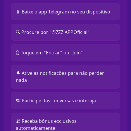
📱 Baixe o app Telegram no seu dispositivo
🔍 Procure por "@7ZZ APPOficial"
👆 Toque em "Entrar" ou "Join"
🔔 Ative as notificações para não perder
nada
💬 Participe das conversas e interaja
🎁 Receba bônus exclusivos
automaticamente