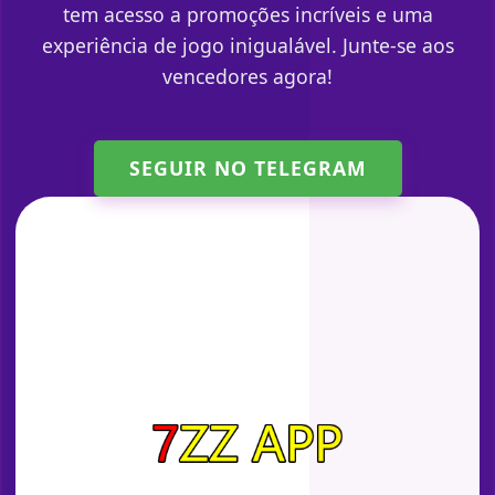
tem acesso a promoções incríveis e uma
experiência de jogo inigualável. Junte-se aos
vencedores agora!
SEGUIR NO TELEGRAM