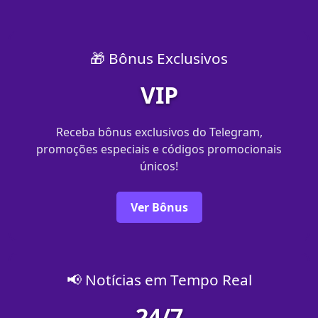
🎁 Bônus Exclusivos
VIP
Receba bônus exclusivos do Telegram,
promoções especiais e códigos promocionais
únicos!
Ver Bônus
📢 Notícias em Tempo Real
24/7