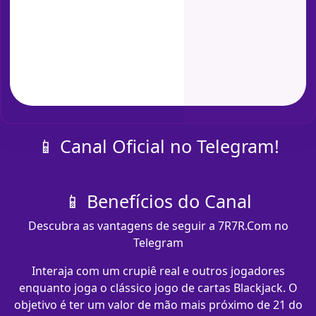
📱 Canal Oficial no Telegram!
📱 Benefícios do Canal
Descubra as vantagens de seguir a 7R7R.Com no
Telegram
Interaja com um crupiê real e outros jogadores
enquanto joga o clássico jogo de cartas Blackjack. O
objetivo é ter um valor de mão mais próximo de 21 do