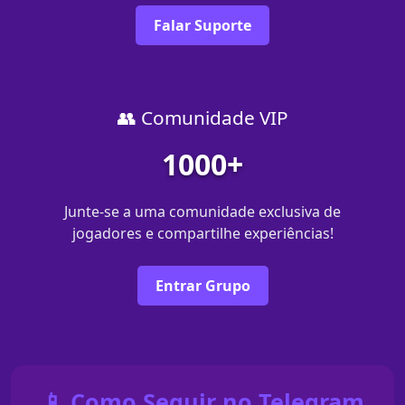
Falar Suporte
👥 Comunidade VIP
1000+
Junte-se a uma comunidade exclusiva de
jogadores e compartilhe experiências!
Entrar Grupo
📱 Como Seguir no Telegram