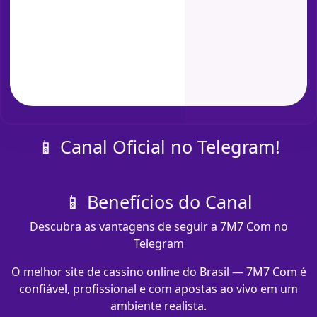
📱 Canal Oficial no Telegram!
📱 Benefícios do Canal
Descubra as vantagens de seguir a 7M7 Com no
Telegram
O melhor site de cassino online do Brasil — 7M7 Com é
confiável, profissional e com apostas ao vivo em um
ambiente realista.