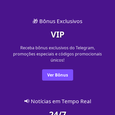
🎁 Bônus Exclusivos
VIP
Receba bônus exclusivos do Telegram,
promoções especiais e códigos promocionais
únicos!
Ver Bônus
📢 Notícias em Tempo Real
24/7