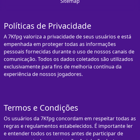
Sitemap
Políticas de Privacidade
A 7Kfpg valoriza a privacidade de seus usuários e está
empenhada em proteger todas as informações
pessoais fornecidas durante o uso de nossos canais de
comunicação. Todos os dados coletados são utilizados
exclusivamente para fins de melhoria contínua da
experiência de nossos jogadores.
Termos e Condições
Os usuários da 7Kfpg concordam em respeitar todas as
regras e regulamentos estabelecidos. É importante ler
e entender todos os termos antes de participar de