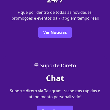
Fique por dentro de todas as novidades,
promoções e eventos da 7Kfpg em tempo real!
Ver Notícias
💬 Suporte Direto
Chat
Suporte direto via Telegram, respostas rápidas e
atendimento personalizado!