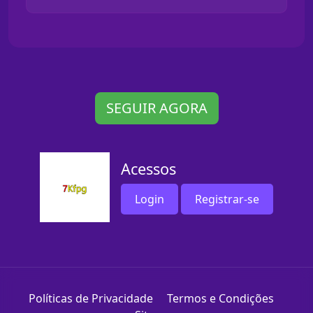
SEGUIR AGORA
Acessos
Login
Registrar-se
Políticas de Privacidade
Termos e Condições