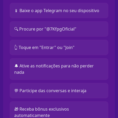
📱 Baixe o app Telegram no seu dispositivo
🔍 Procure por "@7KfpgOficial"
👆 Toque em "Entrar" ou "Join"
🔔 Ative as notificações para não perder
nada
💬 Participe das conversas e interaja
🎁 Receba bônus exclusivos
automaticamente