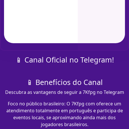
📱 Canal Oficial no Telegram!
📱 Benefícios do Canal
Descubra as vantagens de seguir a 7Kfpg no Telegram
Foco no público brasileiro: O 7Kfpg com​ oferece um
atendimento totalmente em português e participa de
eventos locais, se aproximando ainda mais dos
jogadores brasileiros.