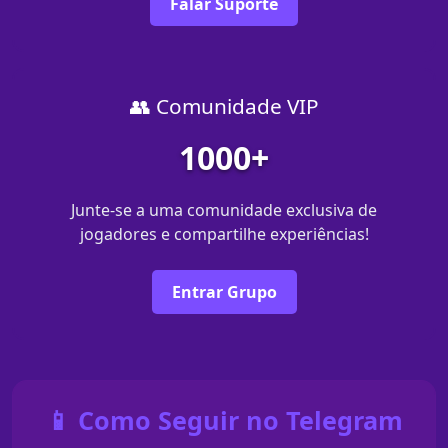
Falar Suporte
👥 Comunidade VIP
1000+
Junte-se a uma comunidade exclusiva de
jogadores e compartilhe experiências!
Entrar Grupo
📱 Como Seguir no Telegram