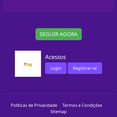
SEGUIR AGORA
Acessos
Login
Registrar-se
Políticas de Privacidade
Termos e Condições
Sitemap