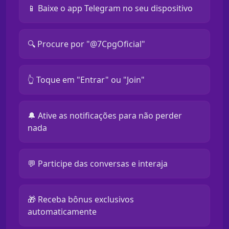
📱 Baixe o app Telegram no seu dispositivo
🔍 Procure por "@7CpgOficial"
👆 Toque em "Entrar" ou "Join"
🔔 Ative as notificações para não perder
nada
💬 Participe das conversas e interaja
🎁 Receba bônus exclusivos
automaticamente