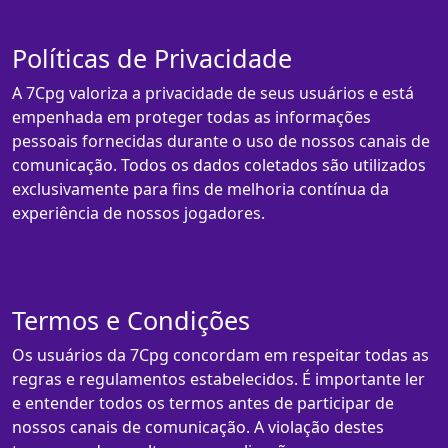
Políticas de Privacidade
A 7Cpg valoriza a privacidade de seus usuários e está
empenhada em proteger todas as informações
pessoais fornecidas durante o uso de nossos canais de
comunicação. Todos os dados coletados são utilizados
exclusivamente para fins de melhoria contínua da
experiência de nossos jogadores.
Termos e Condições
Os usuários da 7Cpg concordam em respeitar todas as
regras e regulamentos estabelecidos. É importante ler
e entender todos os termos antes de participar de
nossos canais de comunicação. A violação destes