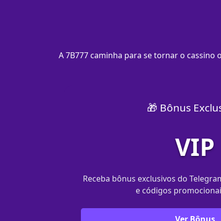
A 7B777 caminha para se tornar o cassino 
🎁 Bônus Exclu
VIP
Receba bônus exclusivos do Telegra
e códigos promocionai
Ver Bônus