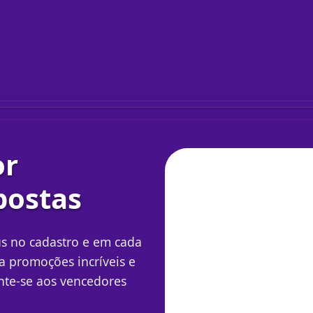
or
postas
s no cadastro e em cada
a promoções incríveis e
unte-se aos vencedores