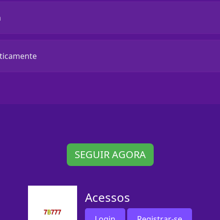
a
aticamente
SEGUIR AGORA
Acessos
Login
Registrar-se