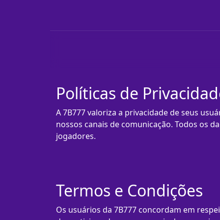
Políticas de Privacida
A 7B777 valoriza a privacidade de seus usu
nossos canais de comunicação. Todos os dad
jogadores.
Termos e Condições
Os usuários da 7B777 concordam em respeita