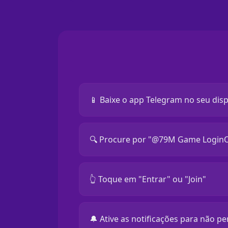
📱 Baixe o app Telegram no seu disp
🔍 Procure por "@79M Game LoginOf
👆 Toque em "Entrar" ou "Join"
🔔 Ative as notificações para não p