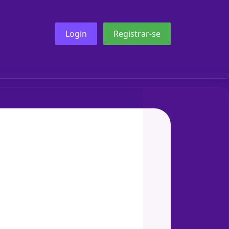
Login
Registrar-se