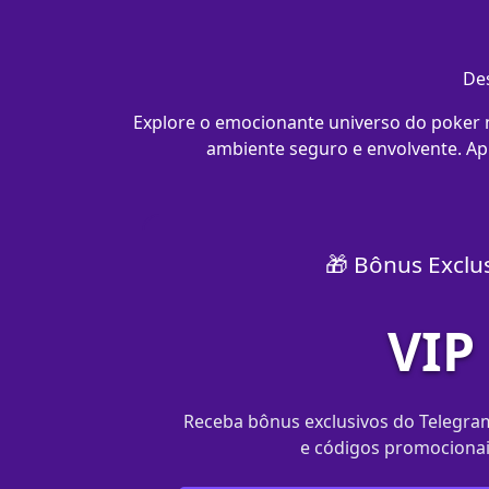
De
Explore o emocionante universo do poker 
ambiente seguro e envolvente. Apr
🎁 Bônus Exclu
VIP
Receba bônus exclusivos do Telegra
e códigos promocionai