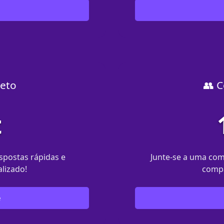
reto
👥 
t
espostas rápidas e
Junte-se a uma com
lizado!
compa
e