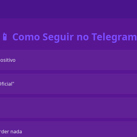
📱 Como Seguir no Telegram
ositivo
icial"
erder nada