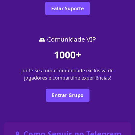
Falar Suporte
👥 Comunidade VIP
1000+
Junte-se a uma comunidade exclusiva de
jogadores e compartilhe experiências!
Entrar Grupo
📱 Como Seguir no Telegram