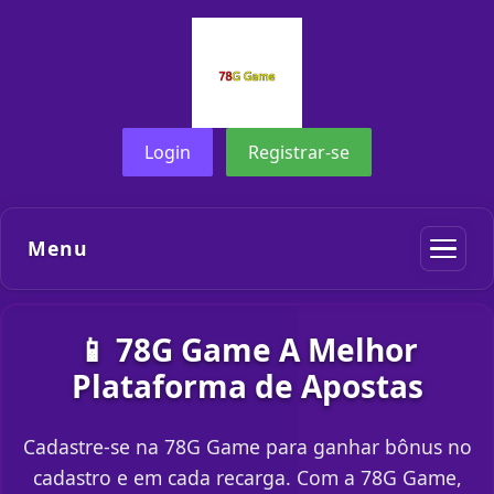
Login
Registrar-se
Menu
📱 78G Game A Melhor
Plataforma de Apostas
Cadastre-se na 78G Game para ganhar bônus no
cadastro e em cada recarga. Com a 78G Game,