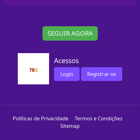
SEGUIR AGORA
Acessos
Login
Registrar-se
Políticas de Privacidade
Termos e Condições
Sitemap