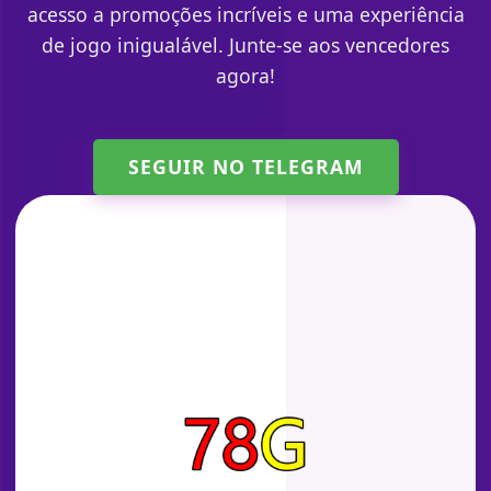
acesso a promoções incríveis e uma experiência
de jogo inigualável. Junte-se aos vencedores
agora!
SEGUIR NO TELEGRAM