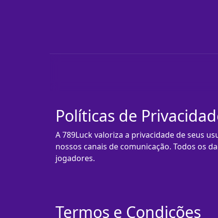
Políticas de Privacida
A 789Luck valoriza a privacidade de seus u
nossos canais de comunicação. Todos os dad
jogadores.
Termos e Condições