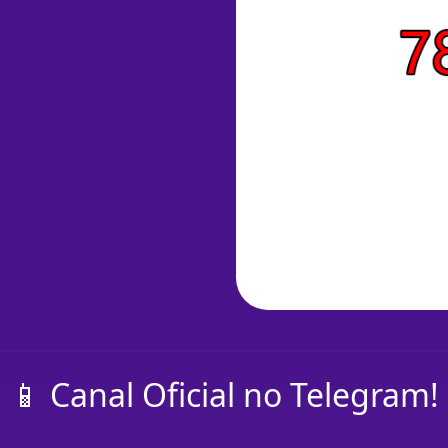
📱 Canal Oficial no Telegram!