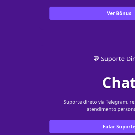
Ver Bônus
💬 Suporte Di
Cha
Suporte direto via Telegram, r
atendimento persona
Falar Suport