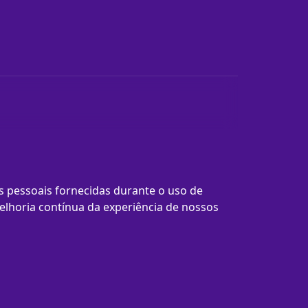
s pessoais fornecidas durante o uso de
elhoria contínua da experiência de nossos