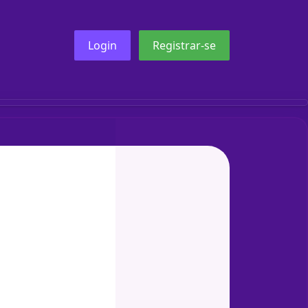
Login
Registrar-se