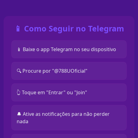
📱 Como Seguir no Telegram
📱 Baixe o app Telegram no seu dispositivo
🔍 Procure por "@788UOficial"
👆 Toque em "Entrar" ou "Join"
🔔 Ative as notificações para não perder
nada