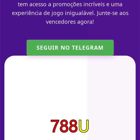
tem acesso a promoções incríveis e uma
experiência de jogo inigualável. Junte-se aos
vencedores agora!
SEGUIR NO TELEGRAM