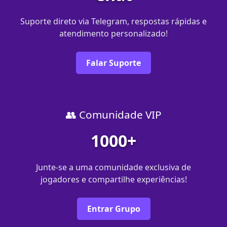
Suporte direto via Telegram, respostas rápidas e
atendimento personalizado!
Falar Suporte
👥 Comunidade VIP
1000+
Junte-se a uma comunidade exclusiva de
jogadores e compartilhe experiências!
Entrar Grupo