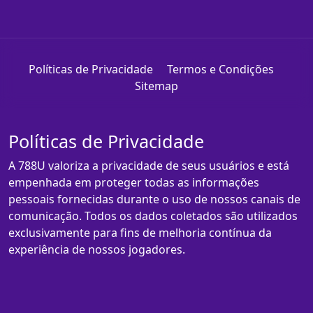
Políticas de Privacidade
Termos e Condições
Sitemap
Políticas de Privacidade
A 788U valoriza a privacidade de seus usuários e está
empenhada em proteger todas as informações
pessoais fornecidas durante o uso de nossos canais de
comunicação. Todos os dados coletados são utilizados
exclusivamente para fins de melhoria contínua da
experiência de nossos jogadores.