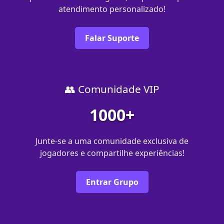
atendimento personalizado!
Falar Suporte
👥 Comunidade VIP
1000+
Junte-se a uma comunidade exclusiva de
jogadores e compartilhe experiências!
Entrar Grupo