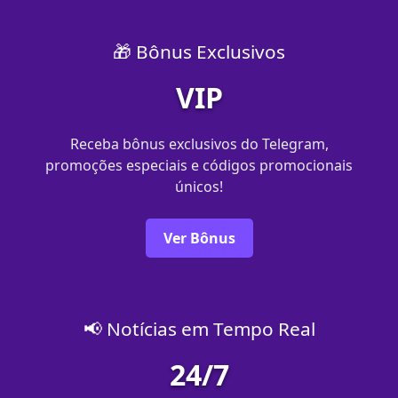
🎁 Bônus Exclusivos
VIP
Receba bônus exclusivos do Telegram,
promoções especiais e códigos promocionais
únicos!
Ver Bônus
📢 Notícias em Tempo Real
24/7