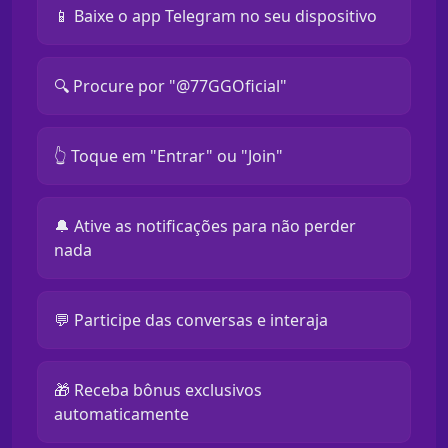
📱 Baixe o app Telegram no seu dispositivo
🔍 Procure por "@77GGOficial"
👆 Toque em "Entrar" ou "Join"
🔔 Ative as notificações para não perder
nada
💬 Participe das conversas e interaja
🎁 Receba bônus exclusivos
automaticamente