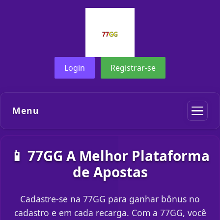
Login
Registrar-se
Menu
📱 77GG A Melhor Plataforma
de Apostas
Cadastre-se na 77GG para ganhar bônus no
cadastro e em cada recarga. Com a 77GG, você