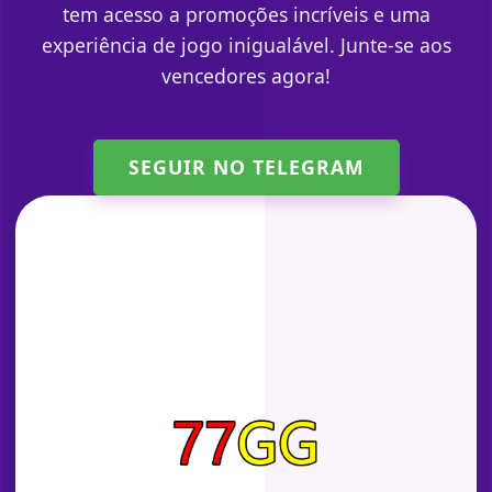
tem acesso a promoções incríveis e uma
experiência de jogo inigualável. Junte-se aos
vencedores agora!
SEGUIR NO TELEGRAM