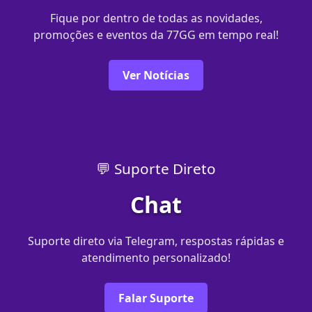
Fique por dentro de todas as novidades,
promoções e eventos da 77GG em tempo real!
Ver Notícias
💬 Suporte Direto
Chat
Suporte direto via Telegram, respostas rápidas e
atendimento personalizado!
Falar Suporte