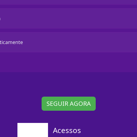
a
aticamente
SEGUIR AGORA
Acessos