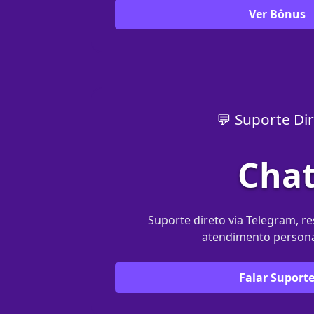
Ver Bônus
💬 Suporte Di
Cha
Suporte direto via Telegram, r
atendimento persona
Falar Suport