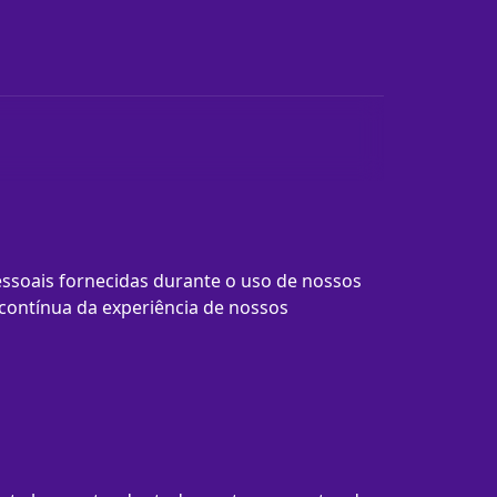
essoais fornecidas durante o uso de nossos
 contínua da experiência de nossos