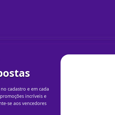
postas
 no cadastro e em cada
 promoções incríveis e
unte-se aos vencedores