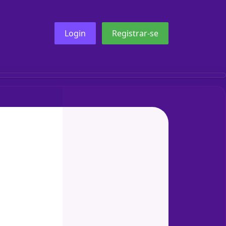
Login
Registrar-se