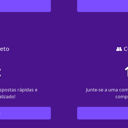
reto
👥 
t
espostas rápidas e
Junte-se a uma com
lizado!
compa
e