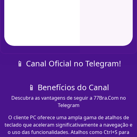
📱 Canal Oficial no Telegram!
📱 Benefícios do Canal
Descubra as vantagens de seguir a 77Bra.Com no
Telegram
O cliente PC oferece uma ampla gama de atalhos de
teclado que aceleram significativamente a navegação e
o uso das funcionalidades. Atalhos como Ctrl+S para