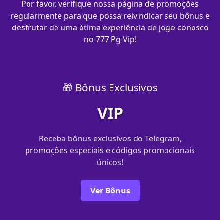
Por favor, verifique nossa página de promoções
regularmente para que possa reivindicar seu bônus e
desfrutar de uma ótima experiência de jogo conosco
no 777 Pg Vip!
🎁 Bônus Exclusivos
VIP
Receba bônus exclusivos do Telegram,
promoções especiais e códigos promocionais
únicos!
Ver Bônus