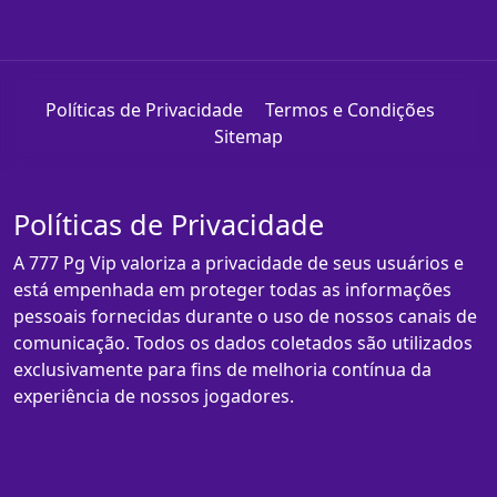
Políticas de Privacidade
Termos e Condições
Sitemap
Políticas de Privacidade
A 777 Pg Vip valoriza a privacidade de seus usuários e
está empenhada em proteger todas as informações
pessoais fornecidas durante o uso de nossos canais de
comunicação. Todos os dados coletados são utilizados
exclusivamente para fins de melhoria contínua da
experiência de nossos jogadores.