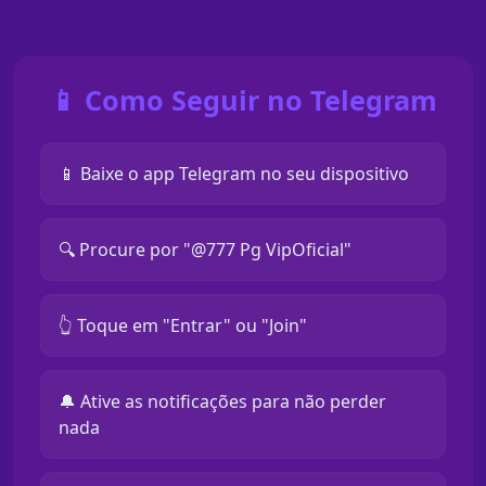
📱 Como Seguir no Telegram
📱 Baixe o app Telegram no seu dispositivo
🔍 Procure por "@777 Pg VipOficial"
👆 Toque em "Entrar" ou "Join"
🔔 Ative as notificações para não perder
nada