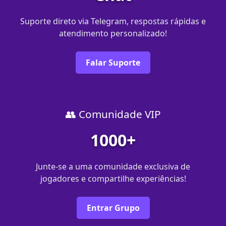
Suporte direto via Telegram, respostas rápidas e
atendimento personalizado!
Falar Suporte
👥 Comunidade VIP
1000+
Junte-se a uma comunidade exclusiva de
jogadores e compartilhe experiências!
Entrar Grupo