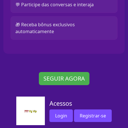
💬 Participe das conversas e interaja
🎁 Receba bônus exclusivos
automaticamente
SEGUIR AGORA
Acessos
Login
Registrar-se