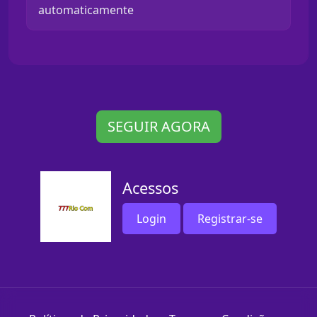
automaticamente
SEGUIR AGORA
Acessos
Login
Registrar-se