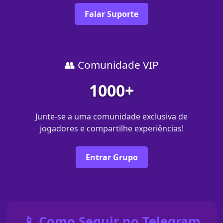
Falar Suporte
👥 Comunidade VIP
1000+
Junte-se a uma comunidade exclusiva de
jogadores e compartilhe experiências!
Entrar Grupo
📱 Como Seguir no Telegram