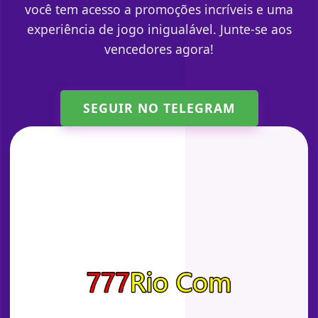
você tem acesso a promoções incríveis e uma
experiência de jogo inigualável. Junte-se aos
vencedores agora!
SEGUIR NO TELEGRAM