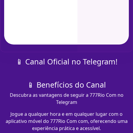
📱 Canal Oficial no Telegram!
📱 Benefícios do Canal
Descubra as vantagens de seguir a 777Rio Com no
Telegram
Jogue a qualquer hora e em qualquer lugar com o
aplicativo móvel do 777Rio Com com​, oferecendo uma
experiência prática e acessível.