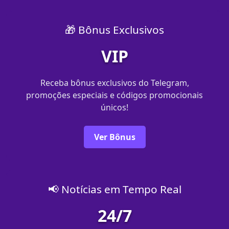
🎁 Bônus Exclusivos
VIP
Receba bônus exclusivos do Telegram,
promoções especiais e códigos promocionais
únicos!
Ver Bônus
📢 Notícias em Tempo Real
24/7