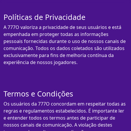
Políticas de Privacidade
A 777O valoriza a privacidade de seus usuários e está
empenhada em proteger todas as informações
pessoais fornecidas durante o uso de nossos canais de
comunicação. Todos os dados coletados são utilizados
exclusivamente para fins de melhoria contínua da
experiência de nossos jogadores.
Termos e Condições
Os usuários da 777O concordam em respeitar todas as
regras e regulamentos estabelecidos. É importante ler
e entender todos os termos antes de participar de
nossos canais de comunicação. A violação destes