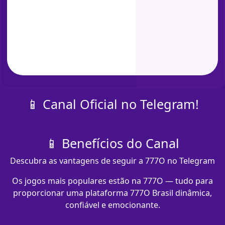
📱 Canal Oficial no Telegram!
📱 Benefícios do Canal
Descubra as vantagens de seguir a 777O no Telegram
Os jogos mais populares estão na 777O — tudo para
proporcionar uma plataforma 777O Brasil dinâmica,
confiável e emocionante.