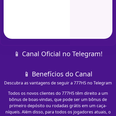
📱 Canal Oficial no Telegram!
📱 Benefícios do Canal
Descubra as vantagens de seguir a 777H5 no Telegram
Todos os novos clientes do 777H5 têm direito a um
bônus de boas-vindas, que pode ser um bônus de
primeiro depósito ou rodadas grátis em um caça-
níqueis. Além disso, para todos os jogadores atuais, o