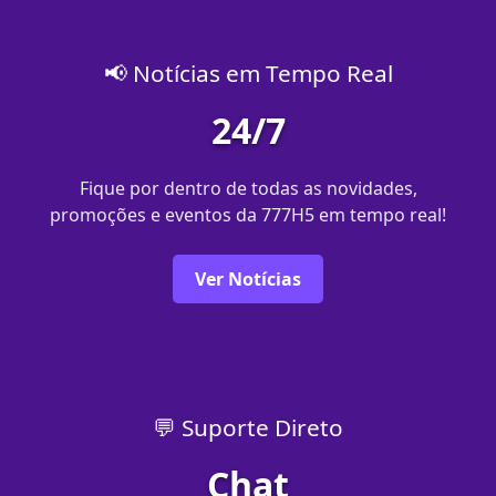
📢 Notícias em Tempo Real
24/7
Fique por dentro de todas as novidades,
promoções e eventos da 777H5 em tempo real!
Ver Notícias
💬 Suporte Direto
Chat