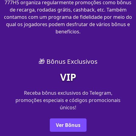
777H5 organiza regularmente promoções como bônus
de recarga, rodadas grátis, cashback, etc. Também
contamos com um programa de fidelidade por meio do
qual os jogadores podem desfrutar de vários bônus e
benefícios.
🎁 Bônus Exclusivos
VIP
Receba bônus exclusivos do Telegram,
promoções especiais e códigos promocionais
únicos!
Ver Bônus