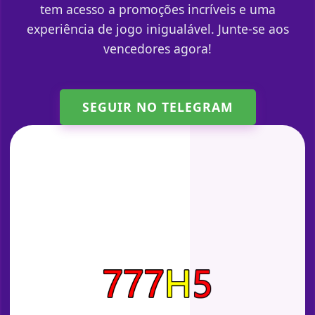
tem acesso a promoções incríveis e uma
experiência de jogo inigualável. Junte-se aos
vencedores agora!
SEGUIR NO TELEGRAM