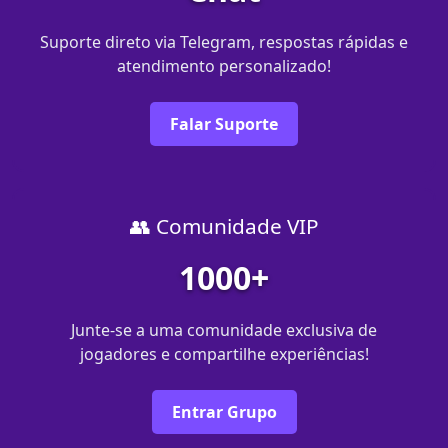
Suporte direto via Telegram, respostas rápidas e
atendimento personalizado!
Falar Suporte
👥 Comunidade VIP
1000+
Junte-se a uma comunidade exclusiva de
jogadores e compartilhe experiências!
Entrar Grupo