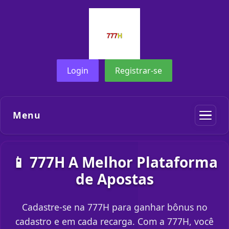
Login
Registrar-se
Menu
📱 777H A Melhor Plataforma
de Apostas
Cadastre-se na 777H para ganhar bônus no
cadastro e em cada recarga. Com a 777H, você