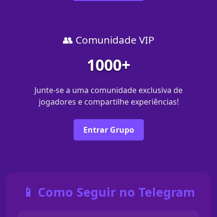
👥 Comunidade VIP
1000+
Junte-se a uma comunidade exclusiva de
jogadores e compartilhe experiências!
Entrar Grupo
📱 Como Seguir no Telegram