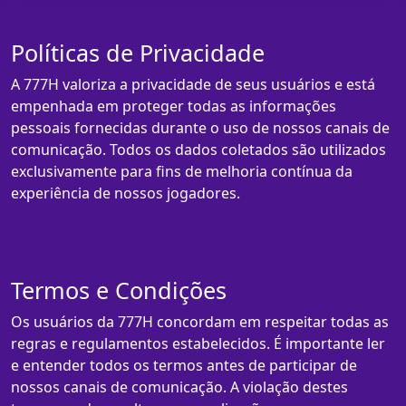
Políticas de Privacidade
A 777H valoriza a privacidade de seus usuários e está
empenhada em proteger todas as informações
pessoais fornecidas durante o uso de nossos canais de
comunicação. Todos os dados coletados são utilizados
exclusivamente para fins de melhoria contínua da
experiência de nossos jogadores.
Termos e Condições
Os usuários da 777H concordam em respeitar todas as
regras e regulamentos estabelecidos. É importante ler
e entender todos os termos antes de participar de
nossos canais de comunicação. A violação destes