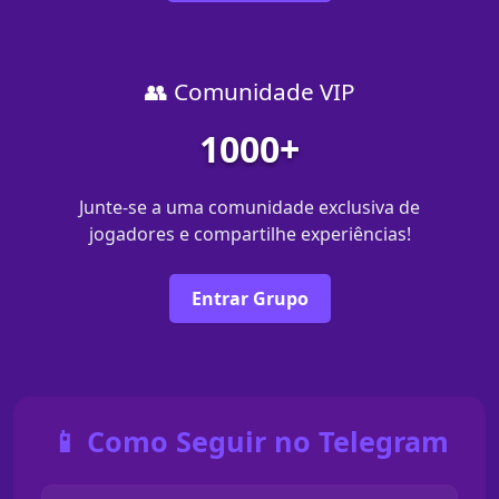
👥 Comunidade VIP
1000+
Junte-se a uma comunidade exclusiva de
jogadores e compartilhe experiências!
Entrar Grupo
📱 Como Seguir no Telegram