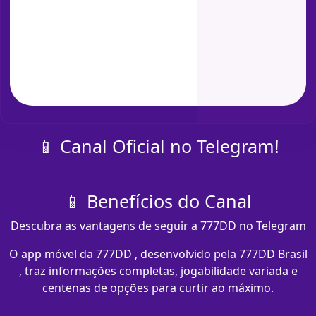
📱 Canal Oficial no Telegram!
📱 Benefícios do Canal
Descubra as vantagens de seguir a 777DD no Telegram
O app móvel da 777DD , desenvolvido pela 777DD Brasil
, traz informações completas, jogabilidade variada e
centenas de opções para curtir ao máximo.