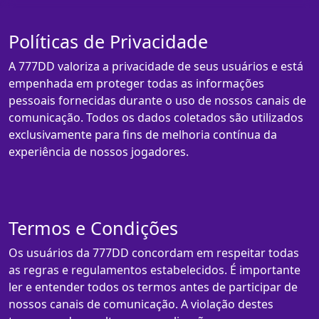
Políticas de Privacidade
A 777DD valoriza a privacidade de seus usuários e está
empenhada em proteger todas as informações
pessoais fornecidas durante o uso de nossos canais de
comunicação. Todos os dados coletados são utilizados
exclusivamente para fins de melhoria contínua da
experiência de nossos jogadores.
Termos e Condições
Os usuários da 777DD concordam em respeitar todas
as regras e regulamentos estabelecidos. É importante
ler e entender todos os termos antes de participar de
nossos canais de comunicação. A violação destes