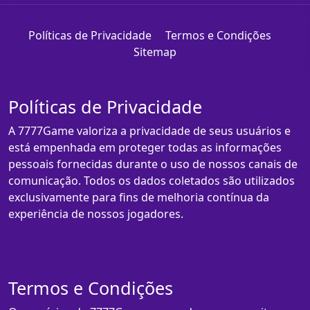
Políticas de Privacidade
Termos e Condições
Sitemap
Políticas de Privacidade
A 7777Game valoriza a privacidade de seus usuários e
está empenhada em proteger todas as informações
pessoais fornecidas durante o uso de nossos canais de
comunicação. Todos os dados coletados são utilizados
exclusivamente para fins de melhoria contínua da
experiência de nossos jogadores.
Termos e Condições