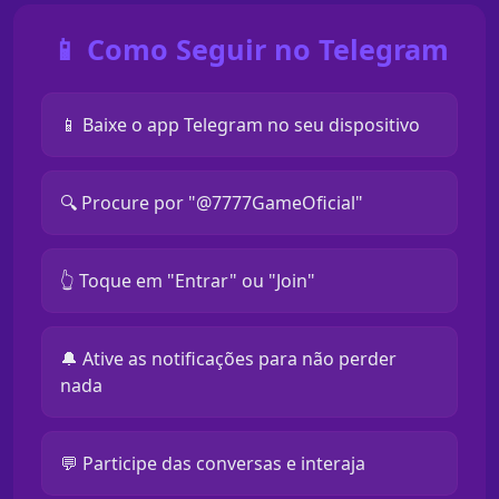
📱 Como Seguir no Telegram
📱 Baixe o app Telegram no seu dispositivo
🔍 Procure por "@7777GameOficial"
👆 Toque em "Entrar" ou "Join"
🔔 Ative as notificações para não perder
nada
💬 Participe das conversas e interaja