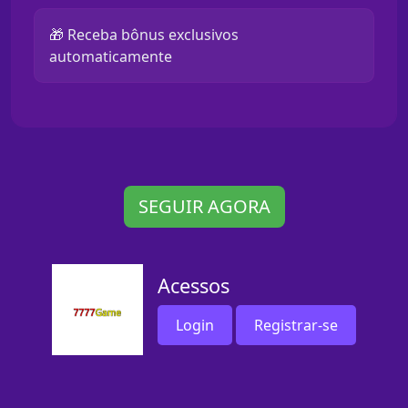
🎁 Receba bônus exclusivos
automaticamente
SEGUIR AGORA
Acessos
Login
Registrar-se