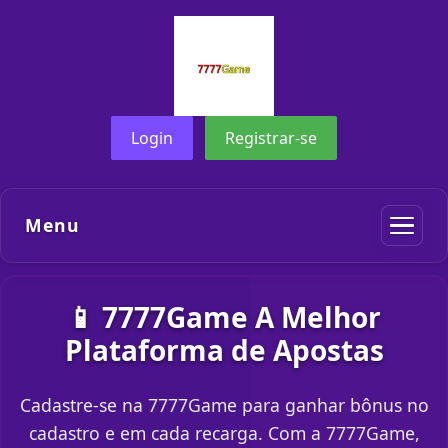
Login
Registrar-se
Menu
📱 7777Game A Melhor
Plataforma de Apostas
Cadastre-se na 7777Game para ganhar bônus no
cadastro e em cada recarga. Com a 7777Game,