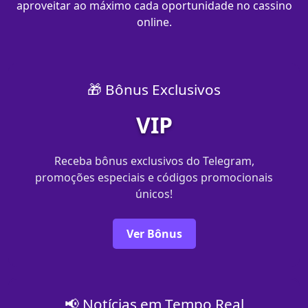
aproveitar ao máximo cada oportunidade no cassino
online.
🎁 Bônus Exclusivos
VIP
Receba bônus exclusivos do Telegram,
promoções especiais e códigos promocionais
únicos!
Ver Bônus
📢 Notícias em Tempo Real