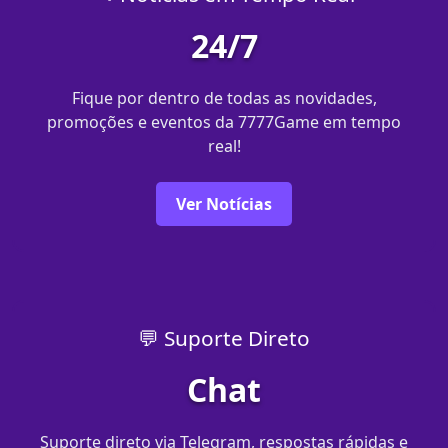
24/7
Fique por dentro de todas as novidades,
promoções e eventos da 7777Game em tempo
real!
Ver Notícias
💬 Suporte Direto
Chat
Suporte direto via Telegram, respostas rápidas e