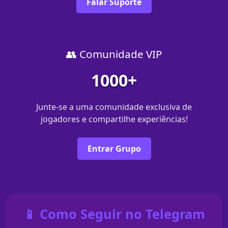
Falar Suporte
👥 Comunidade VIP
1000+
Junte-se a uma comunidade exclusiva de
jogadores e compartilhe experiências!
Entrar Grupo
📱 Como Seguir no Telegram