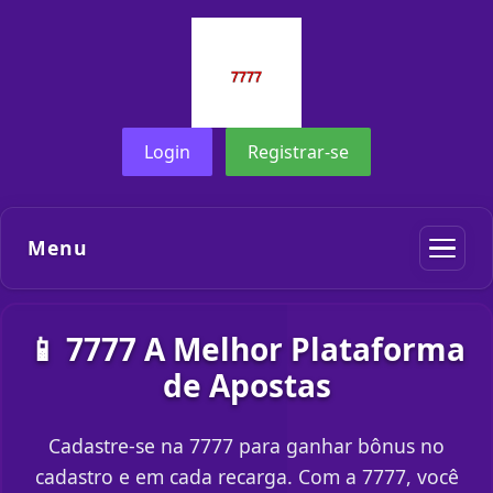
Login
Registrar-se
Menu
📱 7777 A Melhor Plataforma
de Apostas
Cadastre-se na 7777 para ganhar bônus no
cadastro e em cada recarga. Com a 7777, você