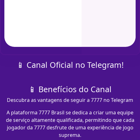
📱 Canal Oficial no Telegram!
📱 Benefícios do Canal
Descubra as vantagens de seguir a 7777 no Telegram
A plataforma 7777 Brasil se dedica a criar uma equipe
de serviço altamente qualificada, permitindo que cada
jogador da 7777 desfrute de uma experiência de jogo
suprema.