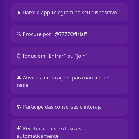
📱 Baixe o app Telegram no seu dispositivo
🔍 Procure por "@7777Oficial"
👆 Toque em "Entrar" ou "Join"
🔔 Ative as notificações para não perder
nada
💬 Participe das conversas e interaja
🎁 Receba bônus exclusivos
automaticamente