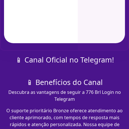
📱 Canal Oficial no Telegram!
📱 Benefícios do Canal
Descubra as vantagens de seguir a 776 Brl Login no
Telegram
O suporte prioritário Bronze oferece atendimento ao
cliente aprimorado, com tempos de resposta mais
rápidos e atenção personalizada. Nossa equipe de