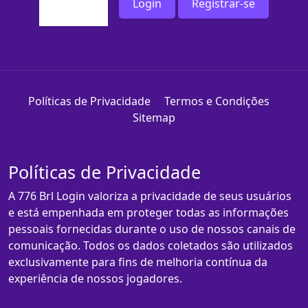
Login
Registrar-se
Políticas de Privacidade
Termos e Condições
Sitemap
Políticas de Privacidade
A 776 Brl Login valoriza a privacidade de seus usuários
e está empenhada em proteger todas as informações
pessoais fornecidas durante o uso de nossos canais de
comunicação. Todos os dados coletados são utilizados
exclusivamente para fins de melhoria contínua da
experiência de nossos jogadores.