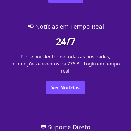
📢 Notícias em Tempo Real
24/7
Fique por dentro de todas as novidades,
promoções e eventos da 776 Brl Login em tempo
real!
Ver Notícias
💬 Suporte Direto