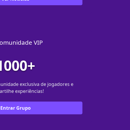
Comunidade VIP
1000+
unidade exclusiva de jogadores e
rtilhe experiências!
Entrar Grupo