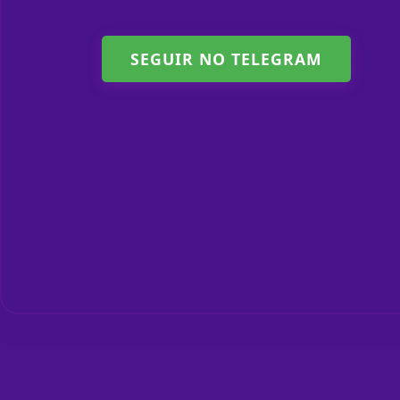
SEGUIR NO TELEGRAM