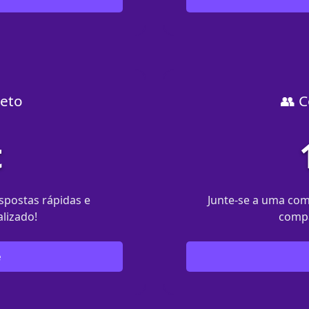
reto
👥 
t
espostas rápidas e
Junte-se a uma com
lizado!
compa
e