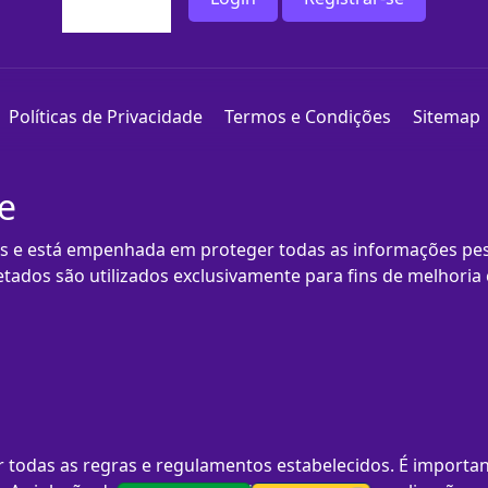
Políticas de Privacidade
Termos e Condições
Sitemap
de
ios e está empenhada em proteger todas as informações pe
tados são utilizados exclusivamente para fins de melhoria
todas as regras e regulamentos estabelecidos. É importan