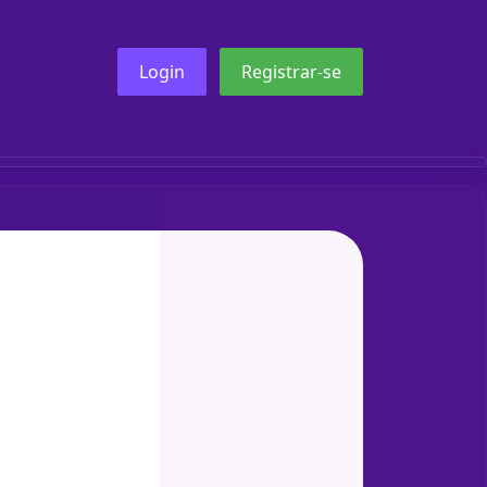
Login
Registrar-se