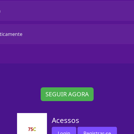
a
aticamente
SEGUIR AGORA
Acessos
Login
Registrar-se