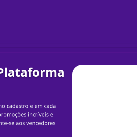
 Plataforma
no cadastro e em cada
promoções incríveis e
unte-se aos vencedores