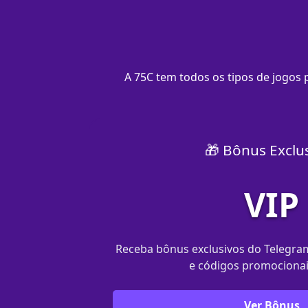
A 75C tem todos os tipos de jogos p
🎁 Bônus Exclu
VIP
Receba bônus exclusivos do Telegra
e códigos promocionai
Ver Bônus