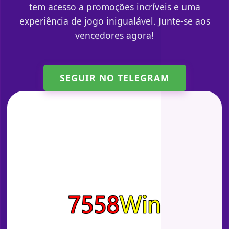
tem acesso a promoções incríveis e uma
experiência de jogo inigualável. Junte-se aos
vencedores agora!
SEGUIR NO TELEGRAM