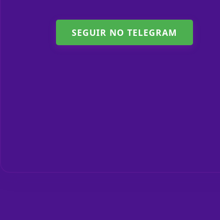
SEGUIR NO TELEGRAM