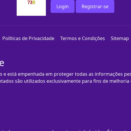
Login
Registrar-se
Políticas de Privacidade
Termos e Condições
Sitemap
de
ios e está empenhada em proteger todas as informações pe
tados são utilizados exclusivamente para fins de melhoria