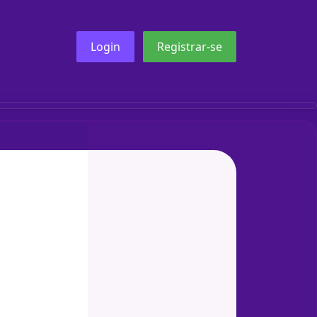
Login
Registrar-se