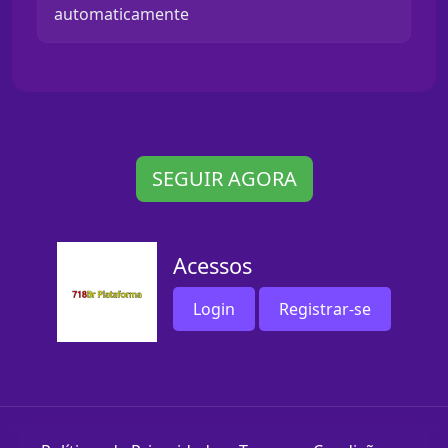
automaticamente
SEGUIR AGORA
Acessos
Login
Registrar-se