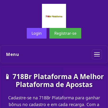
Login
Registrar-se
Menu
📱 718Br Plataforma A Melhor
Plataforma de Apostas
Cadastre-se na 718Br Plataforma para ganhar
bônus no cadastro e em cada recarga. Com a