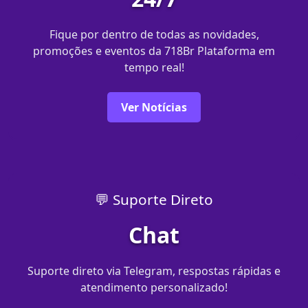
Fique por dentro de todas as novidades,
promoções e eventos da 718Br Plataforma em
tempo real!
Ver Notícias
💬 Suporte Direto
Chat
Suporte direto via Telegram, respostas rápidas e
atendimento personalizado!