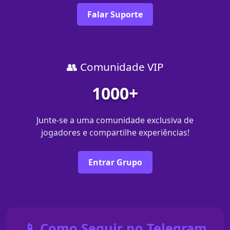
Falar Suporte
👥 Comunidade VIP
1000+
Junte-se a uma comunidade exclusiva de
jogadores e compartilhe experiências!
Entrar Grupo
📱 Como Seguir no Telegram