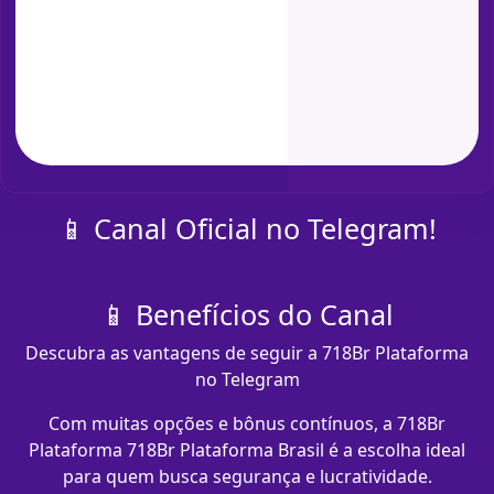
📱 Canal Oficial no Telegram!
📱 Benefícios do Canal
Descubra as vantagens de seguir a 718Br Plataforma
no Telegram
Com muitas opções e bônus contínuos, a 718Br
Plataforma 718Br Plataforma Brasil é a escolha ideal
para quem busca segurança e lucratividade.