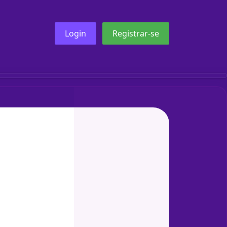
Login
Registrar-se