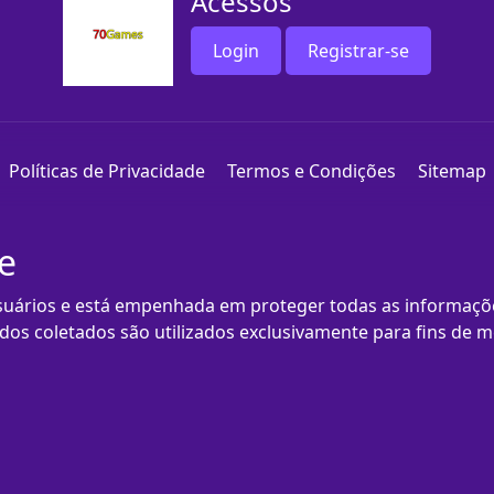
Acessos
Login
Registrar-se
Políticas de Privacidade
Termos e Condições
Sitemap
de
usuários e está empenhada em proteger todas as informaçõ
os coletados são utilizados exclusivamente para fins de m