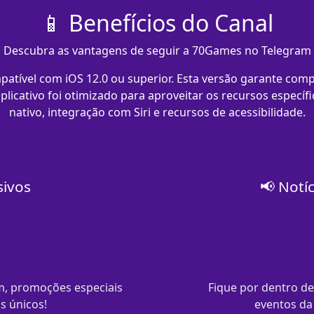
📱 Benefícios do Canal
Descubra as vantagens de seguir a 70Games no Telegram
ompatível com iOS 12.0 ou superior. Esta versão garante co
plicativo foi otimizado para aproveitar os recursos específ
nativo, integração com Siri e recursos de acessibilidade.
sivos
📢 Notí
m, promoções especiais
Fique por dentro d
s únicos!
eventos da