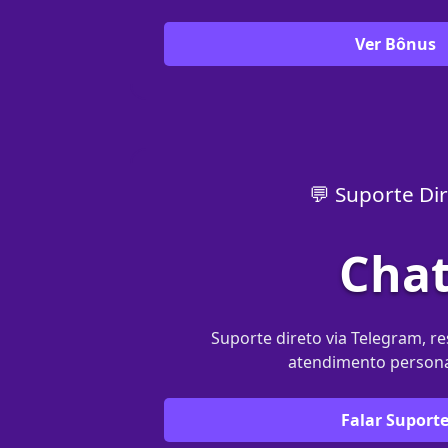
Ver Bônus
💬 Suporte Di
Cha
Suporte direto via Telegram, r
atendimento persona
Falar Suport