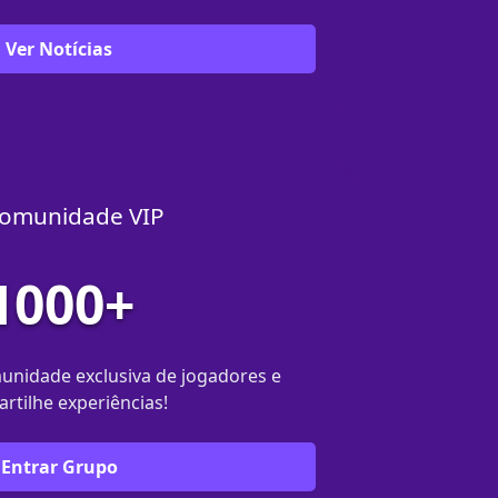
Ver Notícias
Comunidade VIP
1000+
unidade exclusiva de jogadores e
rtilhe experiências!
Entrar Grupo