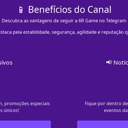
📱 Benefícios do Canal
Descubra as vantagens de seguir a 6R Game no Telegram
taca pela estabilidade, segurança, agilidade e reputação q
sivos
📢 Notí
m, promoções especiais
Fique por dentro d
s únicos!
eventos da