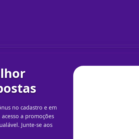
lhor
postas
ônus no cadastro e em
m acesso a promoções
ualável. Junte-se aos