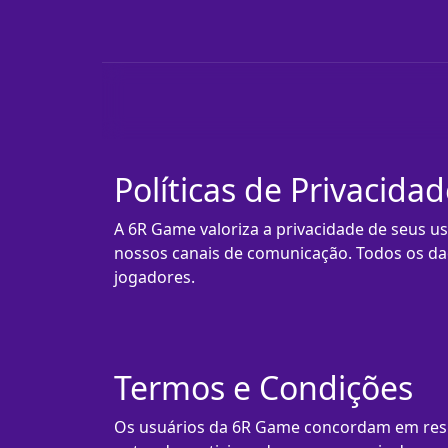
Políticas de Privacida
A 6R Game valoriza a privacidade de seus 
nossos canais de comunicação. Todos os dad
jogadores.
Termos e Condições
Os usuários da 6R Game concordam em respe