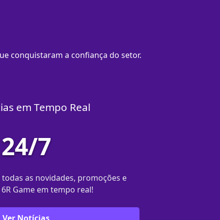
ue conquistaram a confiança do setor.
cias em Tempo Real
24/7
e todas as novidades, promoções e
 6R Game em tempo real!
Ver Notícias