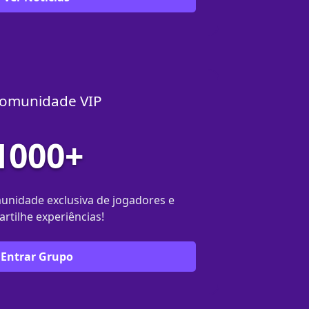
Comunidade VIP
1000+
unidade exclusiva de jogadores e
rtilhe experiências!
Entrar Grupo