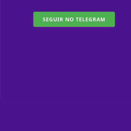
SEGUIR NO TELEGRAM