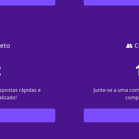
reto
👥 
t
espostas rápidas e
Junte-se a uma com
lizado!
compa
e