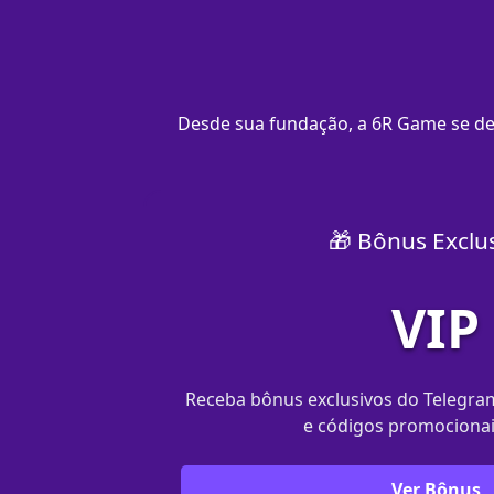
Desde sua fundação, a 6R Game se des
🎁 Bônus Exclu
VIP
Receba bônus exclusivos do Telegra
e códigos promocionai
Ver Bônus