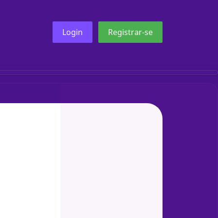
Login
Registrar-se