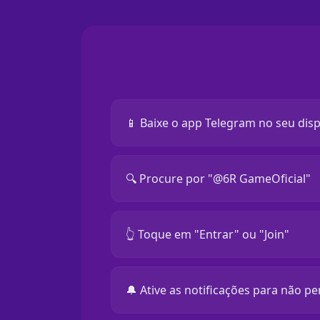
📱 Baixe o app Telegram no seu disp
🔍 Procure por "@6R GameOficial"
👆 Toque em "Entrar" ou "Join"
🔔 Ative as notificações para não p