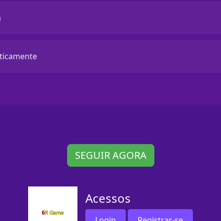
a
aticamente
SEGUIR AGORA
Acessos
Login
Registrar-se