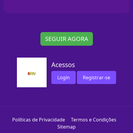
SEGUIR AGORA
Acessos
Login
Registrar-se
Políticas de Privacidade
Termos e Condições
Sitemap