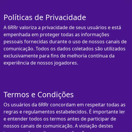
Políticas de Privacidade
A 6RRr valoriza a privacidade de seus usuários e está
empenhada em proteger todas as informações
pessoais fornecidas durante o uso de nossos canais de
comunicação. Todos os dados coletados são utilizados
exclusivamente para fins de melhoria contínua da
experiência de nossos jogadores.
Termos e Condições
Os usuários da 6RRr concordam em respeitar todas as
regras e regulamentos estabelecidos. É importante ler
e entender todos os termos antes de participar de
nossos canais de comunicação. A violação destes