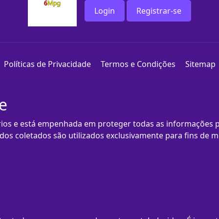
Login
Registrar-se
Políticas de Privacidade
Termos e Condições
Sitemap
de
ários e está empenhada em proteger todas as informações p
os coletados são utilizados exclusivamente para fins de m