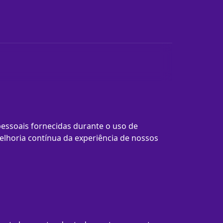
essoais fornecidas durante o uso de
elhoria contínua da experiência de nossos