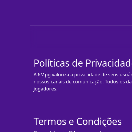
Políticas de Privacida
A 6Mpg valoriza a privacidade de seus usu
nossos canais de comunicação. Todos os dad
jogadores.
Termos e Condições