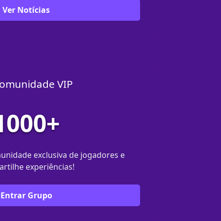
Ver Notícias
Comunidade VIP
1000+
unidade exclusiva de jogadores e
rtilhe experiências!
Entrar Grupo