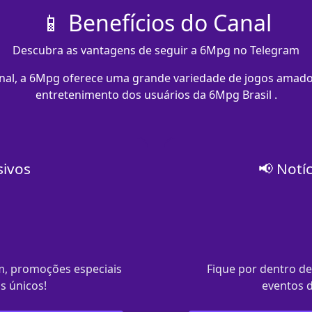
📱 Benefícios do Canal
Descubra as vantagens de seguir a 6Mpg no Telegram
al, a 6Mpg oferece uma grande variedade de jogos amados
entretenimento dos usuários da 6Mpg Brasil .
sivos
📢 Notí
m, promoções especiais
Fique por dentro d
s únicos!
eventos 