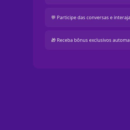
💬 Participe das conversas e interaj
🎁 Receba bônus exclusivos autom