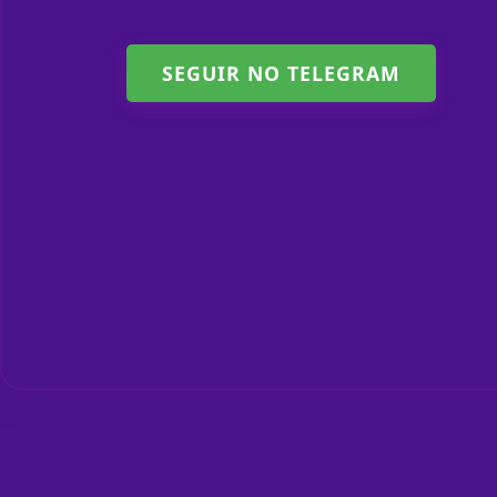
SEGUIR NO TELEGRAM