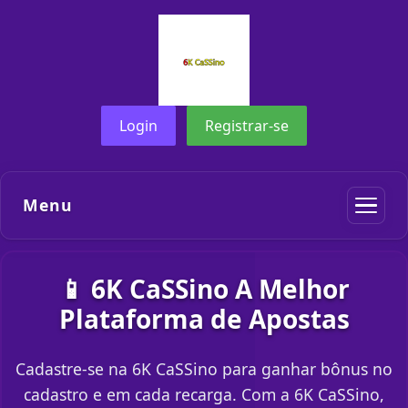
Login
Registrar-se
Menu
📱 6K CaSSino A Melhor
Plataforma de Apostas
Cadastre-se na 6K CaSSino para ganhar bônus no
cadastro e em cada recarga. Com a 6K CaSSino,