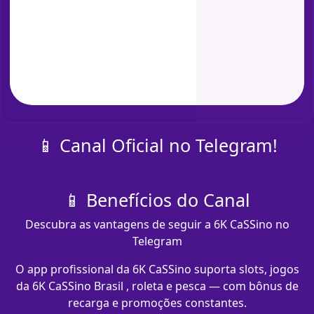
📱 Canal Oficial no Telegram!
📱 Benefícios do Canal
Descubra as vantagens de seguir a 6K CaSSino no
Telegram
O app profissional da 6K CaSSino suporta slots, jogos
da 6K CaSSino Brasil , roleta e pesca — com bônus de
recarga e promoções constantes.