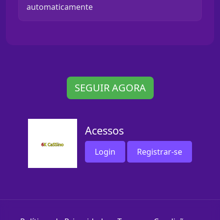
automaticamente
SEGUIR AGORA
Acessos
Login
Registrar-se