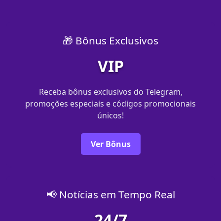
🎁 Bônus Exclusivos
VIP
Receba bônus exclusivos do Telegram,
promoções especiais e códigos promocionais
únicos!
Ver Bônus
📢 Notícias em Tempo Real
24/7