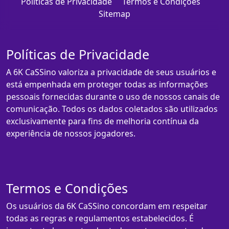
Políticas de Privacidade
Termos e Condições
Sitemap
Políticas de Privacidade
A 6K CaSSino valoriza a privacidade de seus usuários e
está empenhada em proteger todas as informações
pessoais fornecidas durante o uso de nossos canais de
comunicação. Todos os dados coletados são utilizados
exclusivamente para fins de melhoria contínua da
experiência de nossos jogadores.
Termos e Condições
Os usuários da 6K CaSSino concordam em respeitar
todas as regras e regulamentos estabelecidos. É