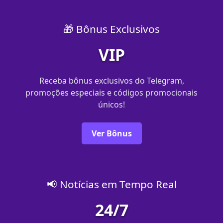
🎁 Bônus Exclusivos
VIP
Receba bônus exclusivos do Telegram,
promoções especiais e códigos promocionais
únicos!
Ver Bônus
📢 Notícias em Tempo Real
24/7