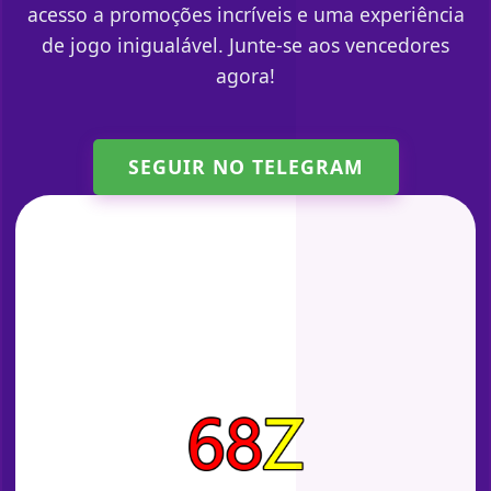
acesso a promoções incríveis e uma experiência
de jogo inigualável. Junte-se aos vencedores
agora!
SEGUIR NO TELEGRAM