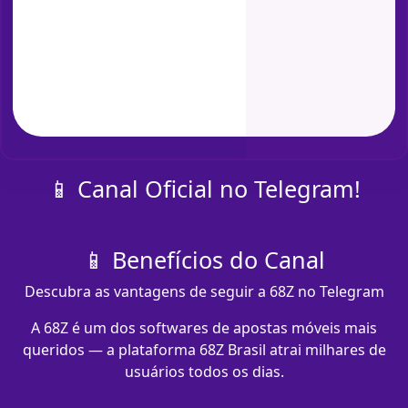
📱 Canal Oficial no Telegram!
📱 Benefícios do Canal
Descubra as vantagens de seguir a 68Z no Telegram
A 68Z é um dos softwares de apostas móveis mais
queridos — a plataforma 68Z Brasil atrai milhares de
usuários todos os dias.