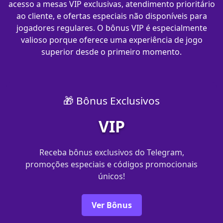
acesso a mesas VIP exclusivas, atendimento prioritário
ao cliente, e ofertas especiais não disponíveis para
jogadores regulares. O bônus VIP é especialmente
valioso porque oferece uma experiência de jogo
superior desde o primeiro momento.
🎁 Bônus Exclusivos
VIP
Receba bônus exclusivos do Telegram,
promoções especiais e códigos promocionais
únicos!
Ver Bônus