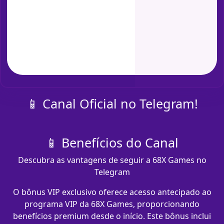
📱 Canal Oficial no Telegram!
📱 Benefícios do Canal
Descubra as vantagens de seguir a 68X Games no
Telegram
O bônus VIP exclusivo oferece acesso antecipado ao
programa VIP da 68X Games, proporcionando
benefícios premium desde o início. Este bônus inclui