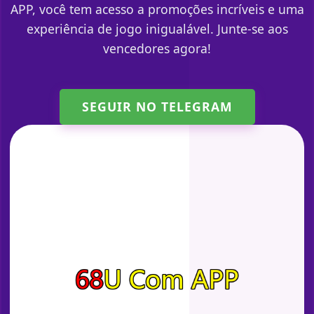
APP, você tem acesso a promoções incríveis e uma
experiência de jogo inigualável. Junte-se aos
vencedores agora!
SEGUIR NO TELEGRAM