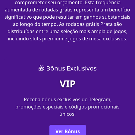
comprometer seu orçamento. Esta frequência
aumentada de rodadas grátis representa um benefício
significativo que pode resultar em ganhos substanciais
ao longo do tempo. As rodadas grátis Prata são
distribuídas entre uma seleção mais ampla de jogos,
incluindo slots premium e jogos de mesa exclusivos.
🎁 Bônus Exclusivos
VIP
Receba bônus exclusivos do Telegram,
promoções especiais e códigos promocionais
únicos!
Ver Bônus