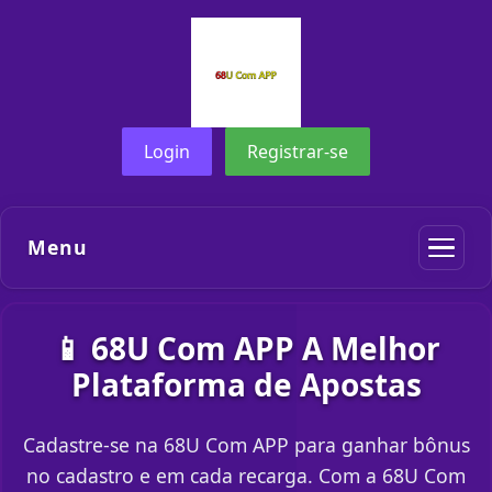
Login
Registrar-se
Menu
📱 68U Com APP A Melhor
Plataforma de Apostas
Cadastre-se na 68U Com APP para ganhar bônus
no cadastro e em cada recarga. Com a 68U Com