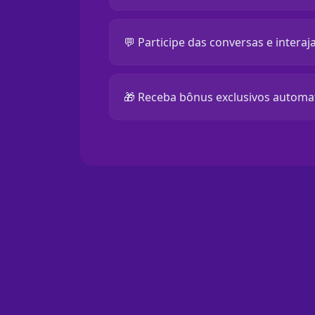
💬 Participe das conversas e interaj
🎁 Receba bônus exclusivos autom