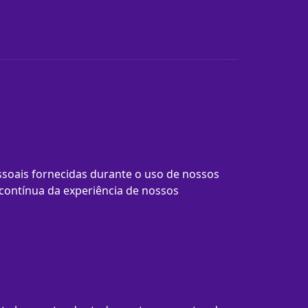
ssoais fornecidas durante o uso de nossos
 contínua da experiência de nossos