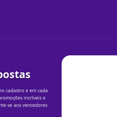
postas
no cadastro e em cada
promoções incríveis e
unte-se aos vencedores