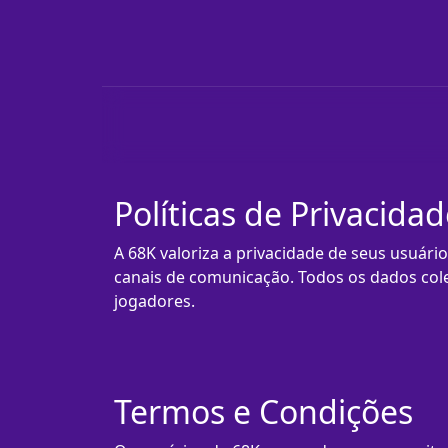
Políticas de Privacida
A 68K valoriza a privacidade de seus usuár
canais de comunicação. Todos os dados cole
jogadores.
Termos e Condições