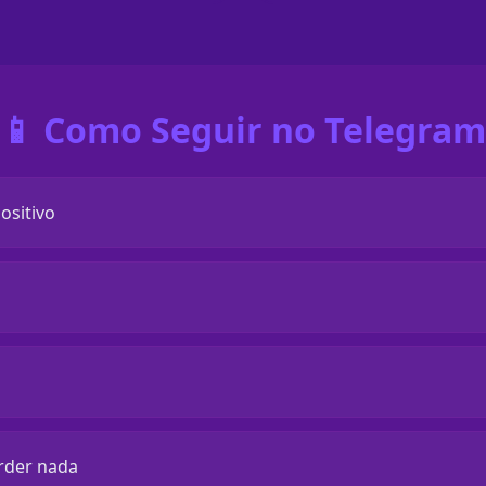
📱 Como Seguir no Telegram
ositivo
erder nada