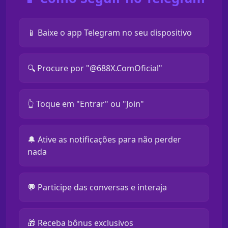
📱 Baixe o app Telegram no seu dispositivo
🔍 Procure por "@688X.ComOficial"
👆 Toque em "Entrar" ou "Join"
🔔 Ative as notificações para não perder
nada
💬 Participe das conversas e interaja
🎁 Receba bônus exclusivos