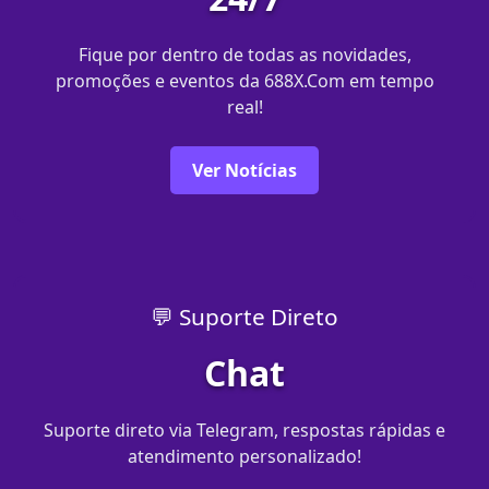
Fique por dentro de todas as novidades,
promoções e eventos da 688X.Com em tempo
real!
Ver Notícias
💬 Suporte Direto
Chat
Suporte direto via Telegram, respostas rápidas e
atendimento personalizado!