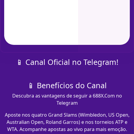
📱 Canal Oficial no Telegram!
📱 Benefícios do Canal
Descubra as vantagens de seguir a 688X.Com no
Telegram
Aposte nos quatro Grand Slams (Wimbledon, US Open,
Australian Open, Roland Garros) e nos torneios ATP e
WTA. Acompanhe apostas ao vivo para mais emoção.