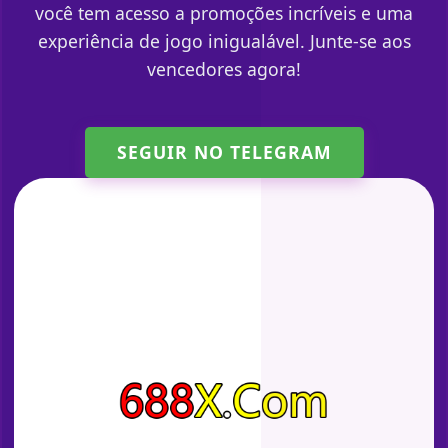
você tem acesso a promoções incríveis e uma
experiência de jogo inigualável. Junte-se aos
vencedores agora!
SEGUIR NO TELEGRAM