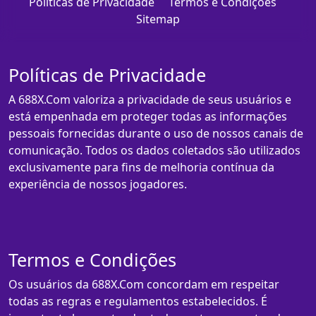
Políticas de Privacidade
Termos e Condições
Sitemap
Políticas de Privacidade
A 688X.Com valoriza a privacidade de seus usuários e
está empenhada em proteger todas as informações
pessoais fornecidas durante o uso de nossos canais de
comunicação. Todos os dados coletados são utilizados
exclusivamente para fins de melhoria contínua da
experiência de nossos jogadores.
Termos e Condições
Os usuários da 688X.Com concordam em respeitar
todas as regras e regulamentos estabelecidos. É