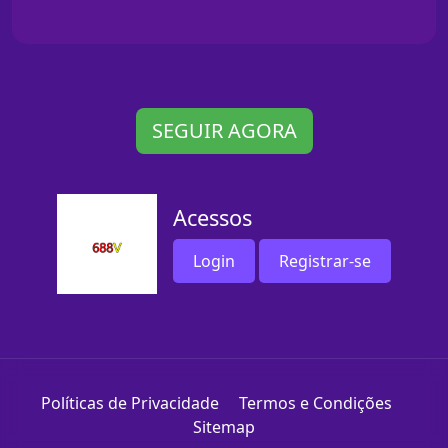
SEGUIR AGORA
Acessos
Login
Registrar-se
Políticas de Privacidade
Termos e Condições
Sitemap