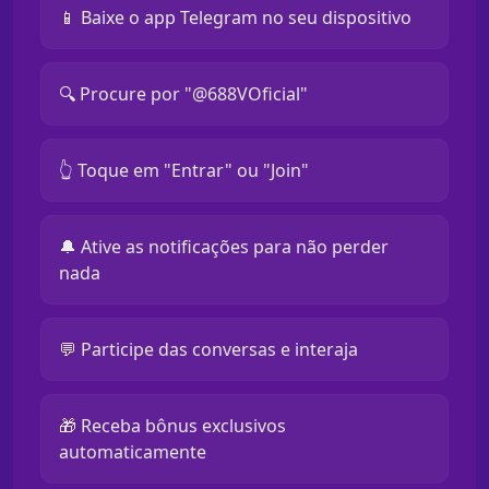
📱 Baixe o app Telegram no seu dispositivo
🔍 Procure por "@688VOficial"
👆 Toque em "Entrar" ou "Join"
🔔 Ative as notificações para não perder
nada
💬 Participe das conversas e interaja
🎁 Receba bônus exclusivos
automaticamente