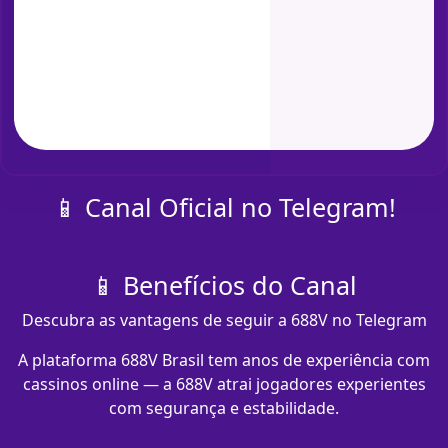
📱 Canal Oficial no Telegram!
📱 Benefícios do Canal
Descubra as vantagens de seguir a 688V no Telegram
A plataforma 688V Brasil tem anos de experiência com
cassinos online — a 688V atrai jogadores experientes
com segurança e estabilidade.