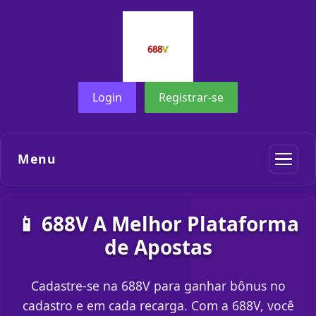
Login
Registrar-se
Menu
📱 688V A Melhor Plataforma
de Apostas
Cadastre-se na 688V para ganhar bônus no
cadastro e em cada recarga. Com a 688V, você