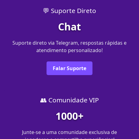
💬 Suporte Direto
Chat
Suporte direto via Telegram, respostas rápidas e
atendimento personalizado!
Falar Suporte
👥 Comunidade VIP
1000+
Junte-se a uma comunidade exclusiva de