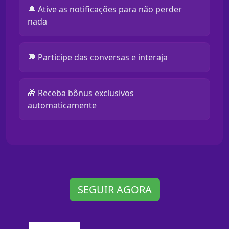
🔔 Ative as notificações para não perder
nada
💬 Participe das conversas e interaja
🎁 Receba bônus exclusivos
automaticamente
SEGUIR AGORA