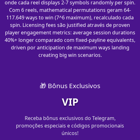
onde cada reel displays 2-7 symbols randomly per spin.
Com 6 reels, mathematical permutations geram 64-
117.649 ways to win (7^6 maximum), recalculado cada
spin. Licensing fees são justified através de proven
player engagement metrics: average session durations
40%+ longer comparado com fixed-payline equivalents,
driven por anticipation de maximum ways landing
creating big win scenarios.
🎁 Bônus Exclusivos
VIP
Receba bônus exclusivos do Telegram,
promoções especiais e códigos promocionais
únicos!