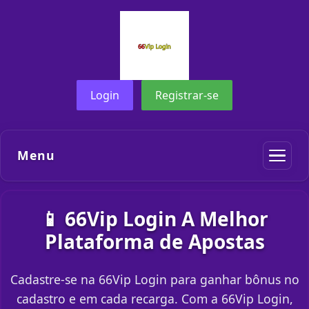
Login
Registrar-se
Menu
📱 66Vip Login A Melhor
Plataforma de Apostas
Cadastre-se na 66Vip Login para ganhar bônus no
cadastro e em cada recarga. Com a 66Vip Login,