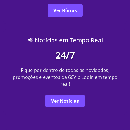
Ver Bônus
📢 Notícias em Tempo Real
24/7
Fique por dentro de todas as novidades,
promoções e eventos da 66Vip Login em tempo
real!
Ver Notícias