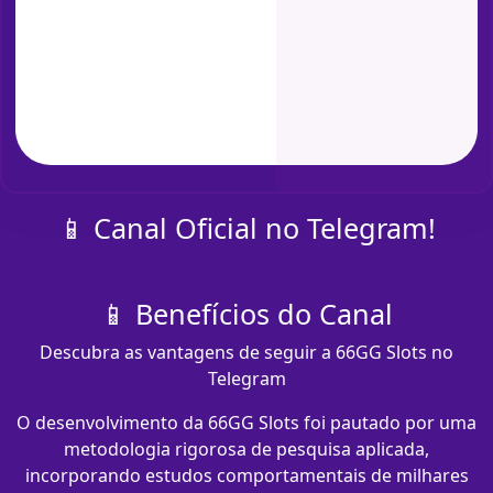
📱 Canal Oficial no Telegram!
📱 Benefícios do Canal
Descubra as vantagens de seguir a 66GG Slots no
Telegram
O desenvolvimento da 66GG Slots foi pautado por uma
metodologia rigorosa de pesquisa aplicada,
incorporando estudos comportamentais de milhares