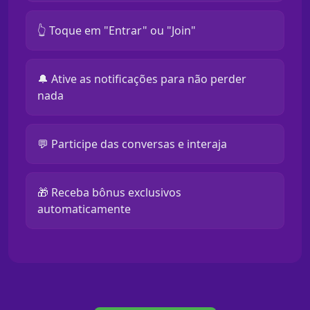
👆 Toque em "Entrar" ou "Join"
🔔 Ative as notificações para não perder
nada
💬 Participe das conversas e interaja
🎁 Receba bônus exclusivos
automaticamente