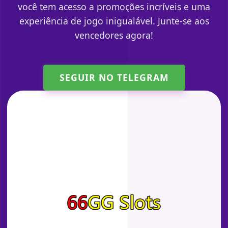
você tem acesso a promoções incríveis e uma
experiência de jogo inigualável. Junte-se aos
vencedores agora!
SEGUIR NO TELEGRAM