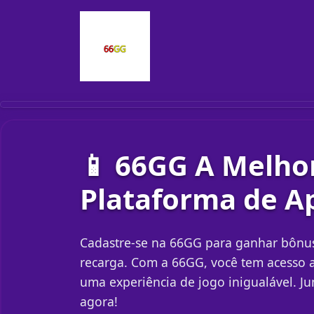
📱 66GG A Melho
Plataforma de A
Cadastre-se na 66GG para ganhar bônus
recarga. Com a 66GG, você tem acesso a
uma experiência de jogo inigualável. J
agora!