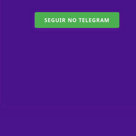
SEGUIR NO TELEGRAM