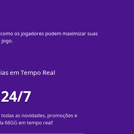
 como os jogadores podem maximizar suas
 jogo.
cias em Tempo Real
24/7
e todas as novidades, promoções e
da 66GG em tempo real!