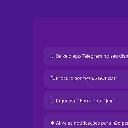
📱 Baixe o app Telegram no seu disp
🔍 Procure por "@66GGOficial"
👆 Toque em "Entrar" ou "Join"
🔔 Ative as notificações para não p