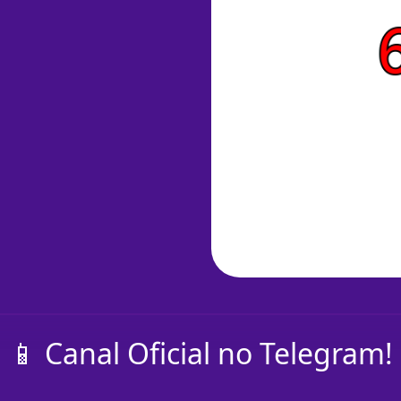
📱 Canal Oficial no Telegram!