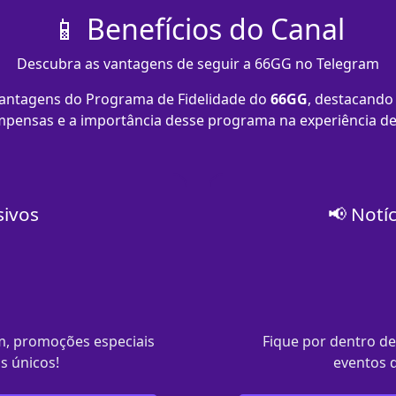
📱 Benefícios do Canal
Descubra as vantagens de seguir a 66GG no Telegram
 vantagens do Programa de Fidelidade do
66GG
, destacando
pensas e a importância desse programa na experiência de
sivos
📢 Notí
m, promoções especiais
Fique por dentro d
s únicos!
eventos 