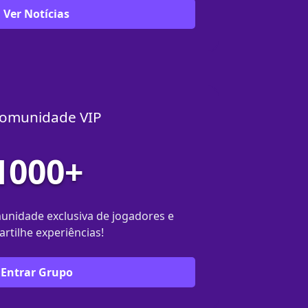
Ver Notícias
Comunidade VIP
1000+
unidade exclusiva de jogadores e
rtilhe experiências!
Entrar Grupo