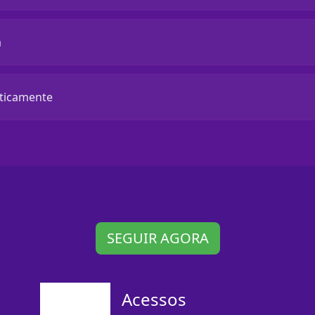
a
aticamente
SEGUIR AGORA
Acessos